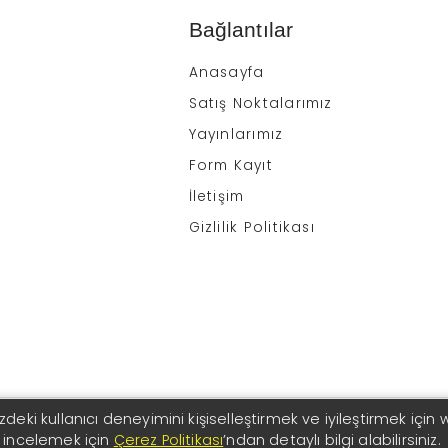
Bağlantılar
Anasayfa
Satış Noktalarımız
Yayınlarımız
Form Kayıt
İletişim
Gizlilik Politikası
zdeki kullanıcı deneyimini kişiselleştirmek ve iyileştirmek için
ı incelemek için
Çerez Politikası
’ndan detaylı bilgi alabilirsiniz.