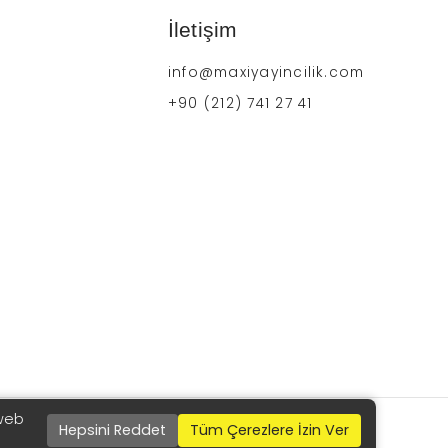
İletişim
info@maxiyayincilik.com
+90 (212) 741 27 41
 web
Hepsini Reddet
Tüm Çerezlere İzin Ver