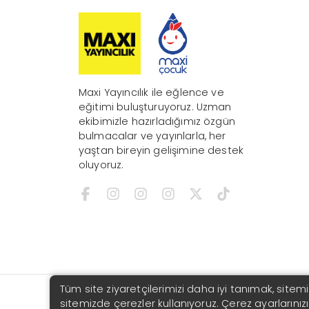
Maxi Yayıncılık ile eğlence ve
eğitimi buluşturuyoruz. Uzman
ekibimizle hazırladığımız özgün
bulmacalar ve yayınlarla, her
yaştan bireyin gelişimine destek
oluyoruz.
Tüm site ziyaretçilerimizi daha iyi tanımak, sitemi
Copyright © 2026 | Maxi Yayıncılık
sitemizde çerezler kullanıyoruz. Çerez ayarlarınız