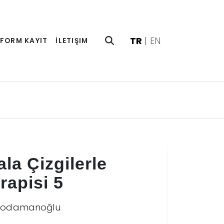
TR
|
EN
FORM KAYIT
İLETIŞIM
la Çizgilerle
apisi 5
Kodamanoğlu