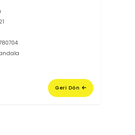
m
21
 780704
Mandala
Geri Dön