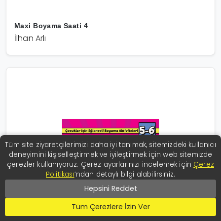
Maxi Boyama Saati 4
İlhan Arlı
Tüm site ziyaretçilerimizi daha iyi tanımak, sitemizdeki kullanıcı
deneyimini kişiselleştirmek ve iyileştirmek için web sitemizde
çerezler kullanıyoruz. Çerez ayarlarınızı incelemek için
Çerez
Politikası
’ndan detaylı bilgi alabilirsiniz.
Hepsini Reddet
Tüm Çerezlere İzin Ver