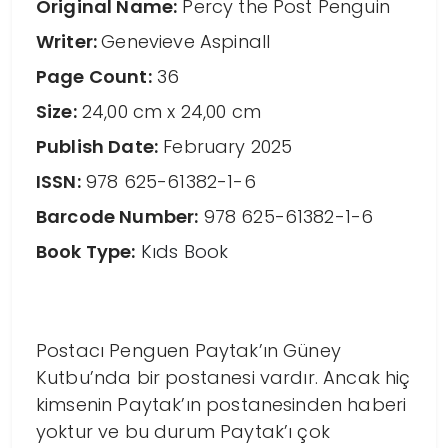
Original Name:
Percy the Post Penguin
Writer:
Genevieve Aspinall
Page Count:
36
Size:
24,00 cm x 24,00 cm
Publish Date:
February 2025
ISSN:
978 625-61382-1-6
Barcode Number:
978 625-61382-1-6
Book Type:
Kıds Book
Postacı Penguen Paytak’ın Güney
Kutbu’nda bir postanesi vardır. Ancak hiç
kimsenin Paytak’ın postanesinden haberi
yoktur ve bu durum Paytak’ı çok