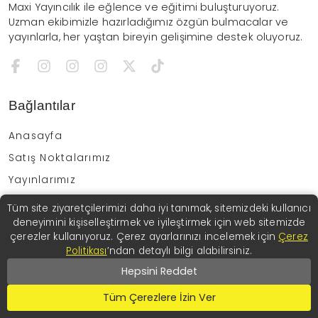
Maxi Yayıncılık ile eğlence ve eğitimi buluşturuyoruz.
Uzman ekibimizle hazırladığımız özgün bulmacalar ve
yayınlarla, her yaştan bireyin gelişimine destek oluyoruz.
Bağlantılar
Anasayfa
Satış Noktalarımız
Yayınlarımız
Form Kayıt
Tüm site ziyaretçilerimizi daha iyi tanımak, sitemizdeki kullanıcı
deneyimini kişiselleştirmek ve iyileştirmek için web sitemizde
İletişim
çerezler kullanıyoruz. Çerez ayarlarınızı incelemek için
Çerez
Gizlilik Politikası
Politikası
’ndan detaylı bilgi alabilirsiniz.
Hepsini Reddet
İletişim
Tüm Çerezlere İzin Ver
info@maxiyayincilik.com